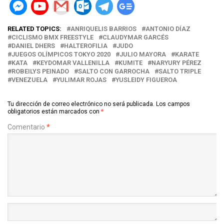
RELATED TOPICS:
ANRIQUELIS BARRIOS
ANTONIO DÍAZ
CICLISMO BMX FREESTYLE
CLAUDYMAR GARCÉS
DANIEL DHERS
HALTEROFILIA
JUDO
JUEGOS OLÍMPICOS TOKYO 2020
JULIO MAYORA
KARATE
KATA
KEYDOMAR VALLENILLA
KUMITE
NARYURY PÉREZ
ROBEILYS PEINADO
SALTO CON GARROCHA
SALTO TRIPLE
VENEZUELA
YULIMAR ROJAS
YUSLEIDY FIGUEROA
Tu dirección de correo electrónico no será publicada.
Los campos
obligatorios están marcados con
*
Comentario
*