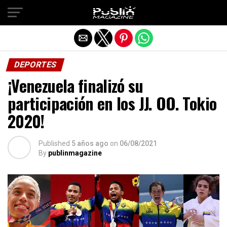
Salir de la versión móvil
DEPORTES
¡Venezuela finalizó su
participación en los JJ. OO. Tokio
2020!
Published
5 años ago
on
06/08/2021
By
publinmagazine