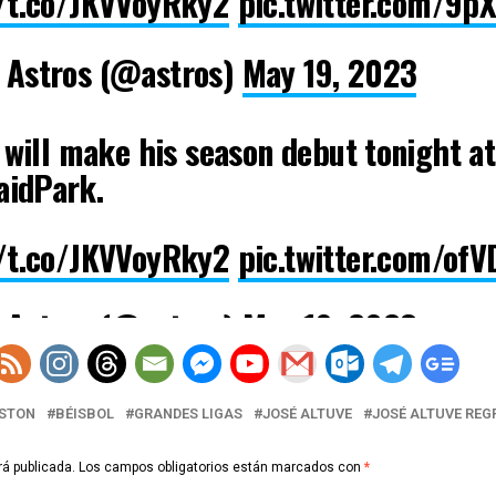
/t.co/JKVVoyRky2
pic.twitter.com/9
 Astros (@astros)
May 19, 2023
 will make his season debut tonight at
idPark.
/t.co/JKVVoyRky2
pic.twitter.com/ofV
 Astros (@astros)
May 19, 2023
USTON
BÉISBOL
GRANDES LIGAS
JOSÉ ALTUVE
JOSÉ ALTUVE REG
rá publicada.
Los campos obligatorios están marcados con
*