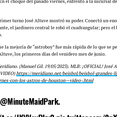
En el choque del pasado viernes, enfrentó a la sucursal d
 primer turno José Altuve mostró su poder. Conectó un en
ante, el jardinero central le robó el cuadrangular; pero el
.
e la mejoría de “astroboy” fue más rápida de lo que se p
ltuve, los primeros días del venidero mes de junio.
idiano. (Manuel Gil. 19/05/2023). MLB: ¡OFICIAL! José Al
(+VIDEO)
https://meridiano.net/beisbol/beisbol-grandes-l
ernes-con-los-astros-de-houston—video-.html
at @MinuteMaidPark.