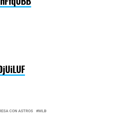
pXhFfqUBB
DjUiLUF
RESA CON ASTROS
MLB