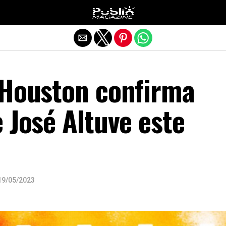
Salir de la versión móvil
 Houston confirma
 José Altuve este
19/05/2023