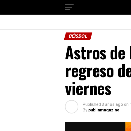
BÉISBOL
Astros de
regreso de
viernes
Published
3 años ago
on
By
publinmagazine