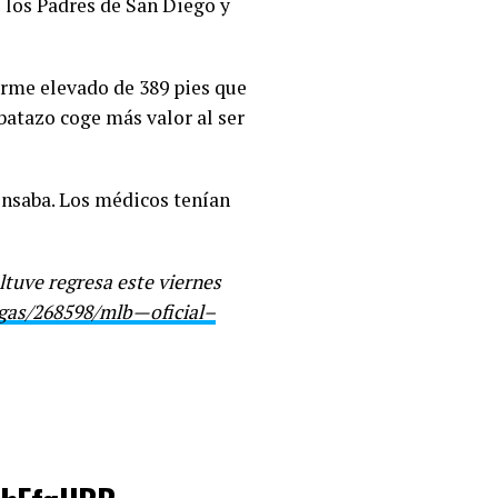
e los Padres de San Diego y
orme elevado de 389 pies que
 batazo coge más valor al ser
ensaba. Los médicos tenían
tuve regresa este viernes
igas/268598/mlb—oficial–