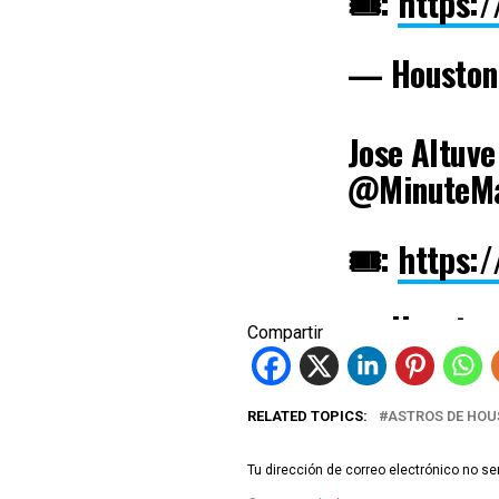
🎟️:
https:/
— Houston
Jose Altuve
@MinuteMa
🎟️:
https:/
— Houston
Compartir
RELATED TOPICS:
ASTROS DE HO
Tu dirección de correo electrónico no se