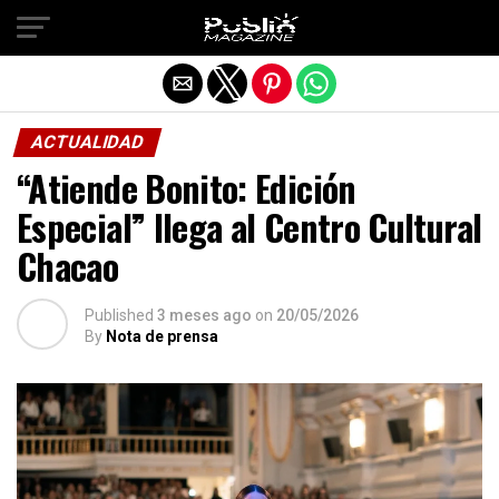
Salir de la versión móvil
ACTUALIDAD
“Atiende Bonito: Edición
Especial” llega al Centro Cultural
Chacao
Published
3 meses ago
on
20/05/2026
By
Nota de prensa