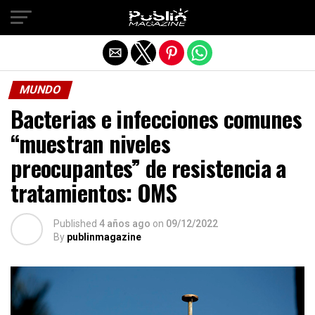
Salir de la versión móvil
MUNDO
Bacterias e infecciones comunes
“muestran niveles
preocupantes” de resistencia a
tratamientos: OMS
Published
4 años ago
on
09/12/2022
By
publinmagazine