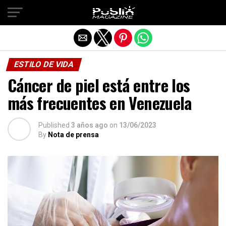
Salir de la versión móvil
ESTILO DE VIDA
Cáncer de piel está entre los
más frecuentes en Venezuela
Published
3 años ago
on
13/06/2023
By
Nota de prensa