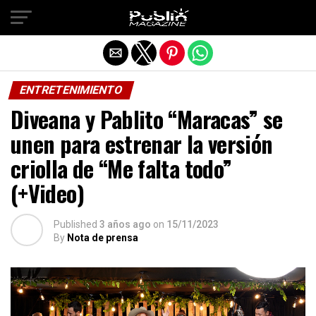
Salir de la versión móvil
ENTRETENIMIENTO
Diveana y Pablito “Maracas” se
unen para estrenar la versión
criolla de “Me falta todo”
(+Video)
Published
3 años ago
on
15/11/2023
By
Nota de prensa