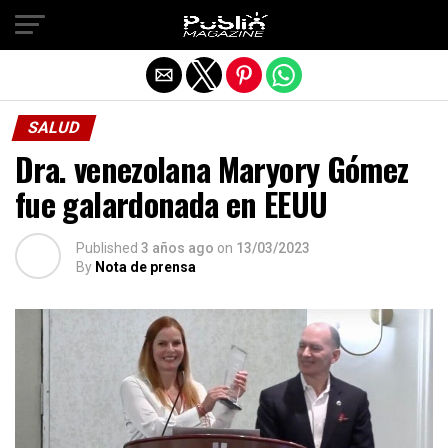
Salir de la versión móvil
SALUD
Dra. venezolana Maryory Gómez
fue galardonada en EEUU
Published
3 años ago
on
13/03/2023
By
Nota de prensa