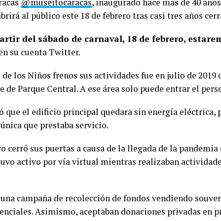
aracas
@museitocaracas
, inaugurado hace más de 40 año
brirá al público este 18 de febrero tras casi tres años cer
rtir del sábado de carnaval, 18 de febrero, estare
en su cuenta Twitter.
de los Niños frenos sus actividades fue en julio de 2019
te de Parque Central. A ese área solo puede entrar el pers
 que el edificio principal quedara sin energía eléctrica, 
 única que prestaba servicio.
ro cerró sus puertas a causa de la llegada de la pandemia
uvo activo por vía virtual mientras realizaban actividade
ó una campaña de recolección de fondos vendiendo souven
senciales. Asimismo, aceptaban donaciones privadas en p