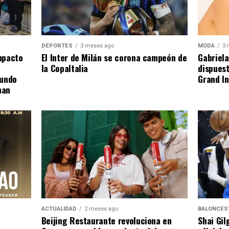
DEPORTES
3 meses ago
MODA
3 
El Inter de Milán se corona campeón de
mpacto
Gabriela
la CopaItalia
dispuest
gundo
Grand In
man
ACTUALIDAD
2 meses ago
BALONCES
Beijing Restaurante revoluciona en
Shai Gil