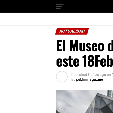
ACTUALIDAD
El Museo d
este 18Feb
Published
3 años ago
on
By
publinmagazine