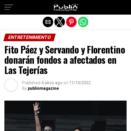
Salir de la versión móvil
ENTRETENIMIENTO
Fito Páez y Servando y Florentino
donarán fondos a afectados en
Las Tejerías
Published
4 años ago
on
11/10/2022
By
publinmagazine