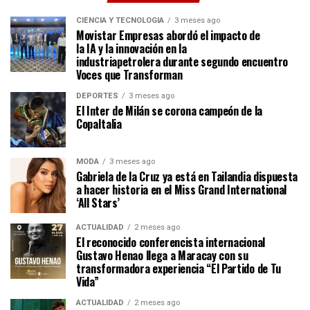
CIENCIA Y TECNOLOGÍA
3 meses ago
Movistar Empresas abordó el impacto de
la IA y la innovación en la
industriapetrolera durante segundo encuentro
Voces que Transforman
DEPORTES
3 meses ago
El Inter de Milán se corona campeón de la
CopaItalia
MODA
3 meses ago
Gabriela de la Cruz ya está en Tailandia dispuesta
a hacer historia en el Miss Grand International
‘All Stars’
ACTUALIDAD
2 meses ago
El reconocido conferencista internacional
Gustavo Henao llega a Maracay con su
transformadora experiencia “El Partido de Tu
Vida”
ACTUALIDAD
2 meses ago