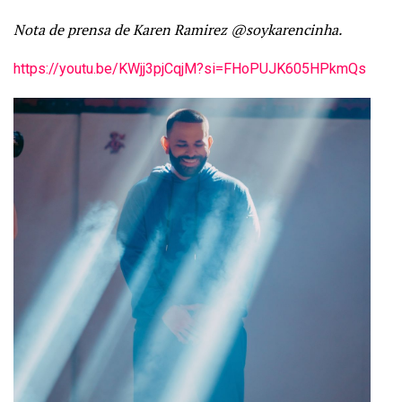
Nota de prensa de Karen Ramirez @soykarencinha.
https://youtu.be/KWjj3pjCqjM?
si=FHoPUJK605HPkmQs