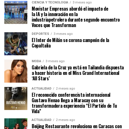
CIENCIA Y TECNOLOGÍA
3 meses ago
Movistar Empresas abordó el impacto de
la IA y la innovación en la
industriapetrolera durante segundo encuentro
Voces que Transforman
DEPORTES
3 meses ago
El Inter de Milán se corona campeón de la
CopaItalia
MODA
3 meses ago
Gabriela de la Cruz ya está en Tailandia dispuesta
a hacer historia en el Miss Grand International
‘All Stars’
ACTUALIDAD
2 meses ago
El reconocido conferencista internacional
Gustavo Henao llega a Maracay con su
transformadora experiencia “El Partido de Tu
Vida”
ACTUALIDAD
2 meses ago
Beijing Restaurante revoluciona en Caracas con