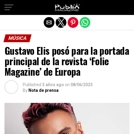
Salir de la versión móvil
MÚSICA
Gustavo Elis posó para la portada
principal de la revista ‘Folie
Magazine’ de Europa
Published
3 años ago
on
08/06/2023
By
Nota de prensa