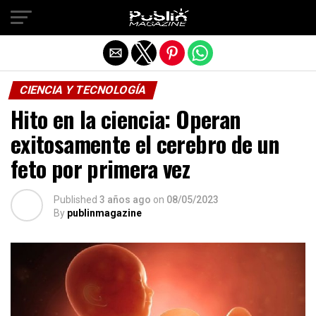
Salir de la versión móvil
CIENCIA Y TECNOLOGÍA
Hito en la ciencia: Operan
exitosamente el cerebro de un
feto por primera vez
Published
3 años ago
on
08/05/2023
By
publinmagazine