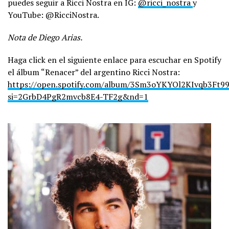
puedes seguir a Ricci Nostra en IG:
@ricci_nostra
y
YouTube: @RicciNostra.
Nota de Diego Arias.
Haga click en el siguiente enlace para escuchar en Spotify
el álbum “Renacer” del argentino Ricci Nostra:
https://open.spotify.com/album/3Sm3oYKYOl2KIvqb3Ft9
si=2GrbD4PgR2mvcb8E4-TF2g&nd=1