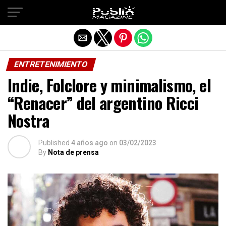
Salir de la versión móvil
ENTRETENIMIENTO
Indie, Folclore y minimalismo, el
“Renacer” del argentino Ricci
Nostra
Published
4 años ago
on
03/02/2023
By
Nota de prensa