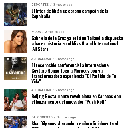
DEPORTES
3 meses ago
El Inter de Milán se corona campeón de la
CopaItalia
MODA
3 meses ago
Gabriela de la Cruz ya está en Tailandia dispuesta
a hacer historia en el Miss Grand International
‘All Stars’
ACTUALIDAD
2 meses ago
El reconocido conferencista internacional
Gustavo Henao llega a Maracay con su
transformadora experiencia “El Partido de Tu
Vida”
ACTUALIDAD
2 meses ago
Beijing Restaurante revoluciona en Caracas con
el lanzamiento del innovador “Push Roll”
BALONCESTO
3 meses ago
Shai Gilgeous-Alexander recibe oficialmente el