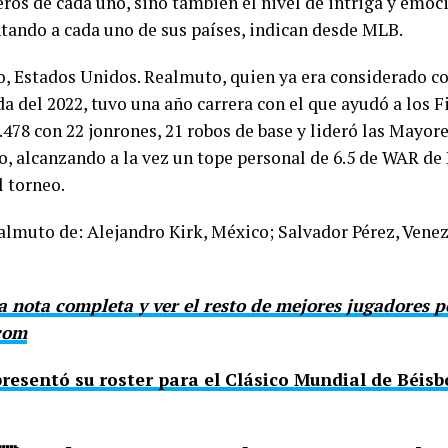
eros de cada uno, sino también el nivel de intriga y emoc
ntando a cada uno de sus países, indican desde MLB.
o, Estados Unidos. Realmuto, quien ya era considerado c
a del 2022, tuvo una año carrera con el que ayudó a los Fi
.478 con 22 jonrones, 21 robos de base y lideró las Mayor
o, alcanzando a la vez un tope personal de 6.5 de WAR de 
l torneo.
lmuto de: Alejandro Kirk, México; Salvador Pérez, Venez
la nota completa y ver el resto de mejores jugadores 
com
resentó su roster para el Clásico Mundial de Béisb