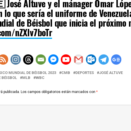
 José Altuve y el mánager Omar Lóp
 lo que sería el uniforme de Venezuel
dial de Béisbol que inicia el próximo 
.com/nZXlv7boTr
agazine (@publinmagazine)
February
ICO MUNDIAL DE BÉISBOL 2023
CMB
DEPORTES
JOSÉ ALTUVE
 BÉISBOL
MLB
WBC
rá publicada.
Los campos obligatorios están marcados con
*