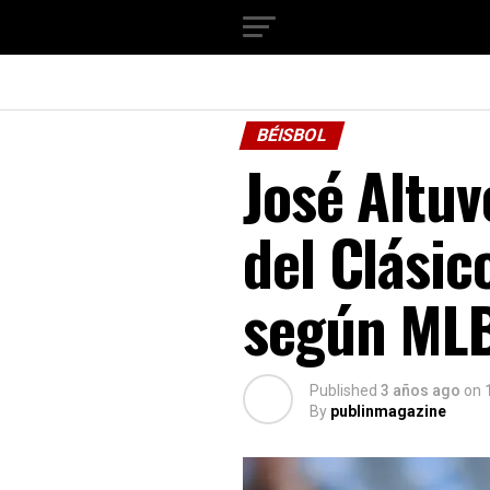
BÉISBOL
José Altuv
del Clásic
según ML
Published
3 años ago
on
By
publinmagazine