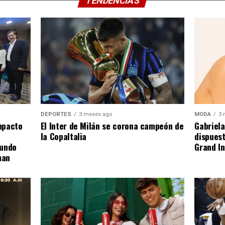
TENDENCIAS
DEPORTES
3 meses ago
MODA
3 
El Inter de Milán se corona campeón de
mpacto
Gabriela
la CopaItalia
dispuest
gundo
Grand In
man