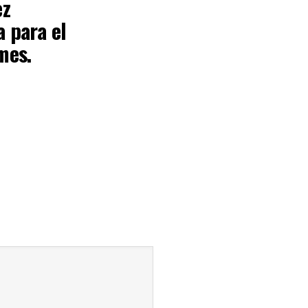
ez
a para el
mes.
 2, 2023