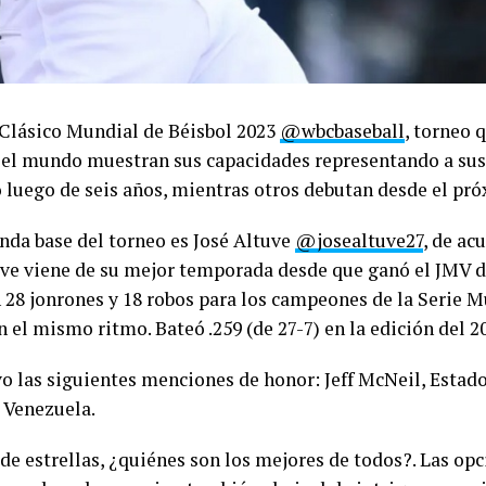
l Clásico Mundial de Béisbol 2023
@wbcbaseball
, torneo 
do el mundo muestran sus capacidades representando a sus
o luego de seis años, mientras otros debutan desde el pr
nda base del torneo es José Altuve
@josealtuve27
, de ac
uve viene de su mejor temporada desde que ganó el JMV d
on 28 jonrones y 18 robos para los campeones de la Serie M
 el mismo ritmo. Bateó .259 (de 27-7) en la edición del 2
vo las siguientes menciones de honor: Jeff McNeil, Estad
 Venezuela.
de estrellas, ¿quiénes son los mejores de todos?. Las o