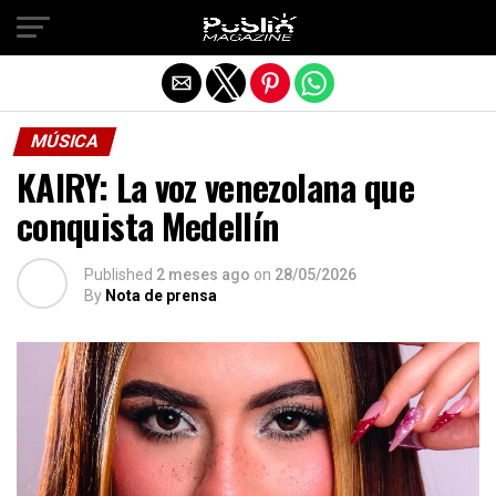
Salir de la versión móvil
MÚSICA
KAIRY: La voz venezolana que
conquista Medellín
Published
2 meses ago
on
28/05/2026
By
Nota de prensa