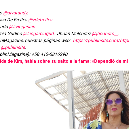
do
@alvarandy
.
ssa De Freites
@vdefreites
.
arado
@livingasairi
.
rcía Gudiño
@leogarciagud
. Jhoan Meléndez
@jhoandro__
.
blinMagazine, nuestras páginas web:
https://publinsite.com/
htt
p
y
@publinsite
.
ublinMagazine): +58 412-5816290.
ida de Kim, habla sobre su salto a la fama: «Dependió de mi 