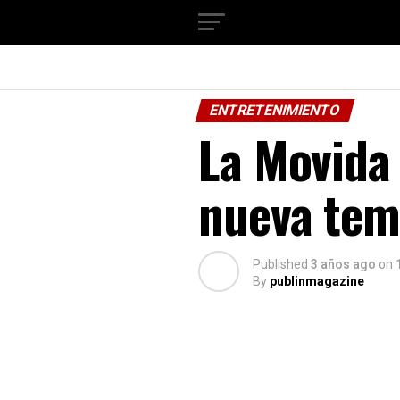
ENTRETENIMIENTO
La Movida
nueva tem
Published
3 años ago
on
By
publinmagazine