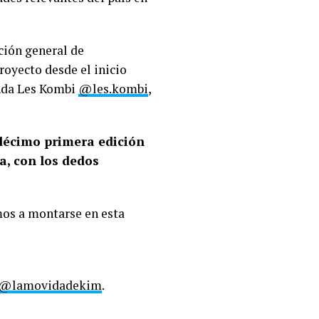
ción general de
royecto desde el inicio
nda Les Kombi
@les.kombi
,
 décimo primera edición
a, con los dedos
os a montarse en esta
/@lamovidadekim
.