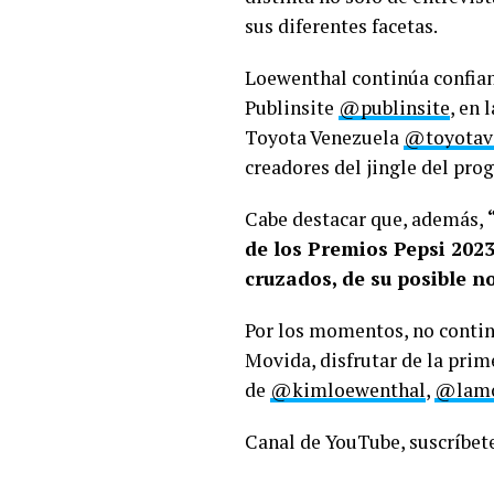
sus diferentes facetas.
Loewenthal continúa confian
Publinsite
@publinsite
, en
Toyota Venezuela
@toyotave
creadores del jingle del pro
Cabe destacar que, además,
de los Premios Pepsi 2023
cruzados, de su posible 
Por los momentos, no conti
Movida, disfrutar de la prim
de
@kimloewenthal
,
@lamo
Canal de YouTube, suscríbete