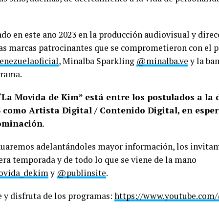
do en este año 2023 en la producción audiovisual y direc
 las marcas patrocinantes que se comprometieron con el p
nezuelaoficial
, Minalba Sparkling
@minalba.ve
y la ba
grama.
“La Movida de Kim” está entre los postulados a la
 como Artista Digital / Contenido Digital, en esper
nominación
.
nuaremos adelantándoles mayor información, los invitam
era temporada y de todo lo que se viene de la mano
vida_
dekim
y
@publinsite
.
 y disfruta de los programas:
https://www.
youtube.com