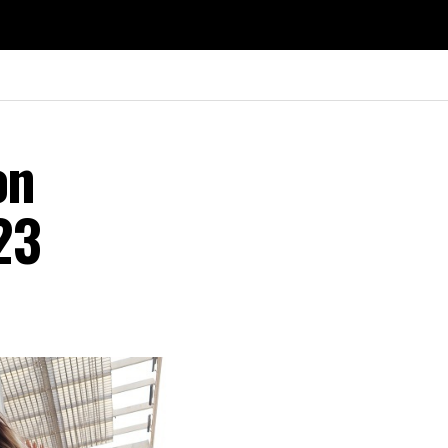
on
23