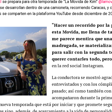
l
se prepara para otra temporada de “La Movida de Kim”
@lamov
 se desarrollan dentro de una camioneta, recorriendo Caracas, y 
as se comparten en la plataforma YouTube desde diciembre de 2
“Hacer un recorrido por l
esta Movida, me llena de t
me parece mentira que una
madrugada, se materializara
para salir con la segunda
querer contarles todo, per
en la red social Instagram.
La conductora se mostró agrad
entrevistados y con los cómpli
pasado; así como también con 
acompañaron durante la prim
 nueva temporada que está por iniciar y que promete seg
tas sino, además, de acercamiento a la vida de personalid