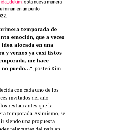
ida_dekim
, esta nueva manera
culminan en un punto
022.
a primera temporada de
anta emoción, que a veces
 idea alocada en una
 y vernos ya casi listos
 temporada, me hace
o no puedo…”
, posteó Kim
ecida con cada uno de los
ces invitados del año
los restaurantes que la
era temporada. Asimismo, se
uir siendo una propuesta
ades relevantes del país en