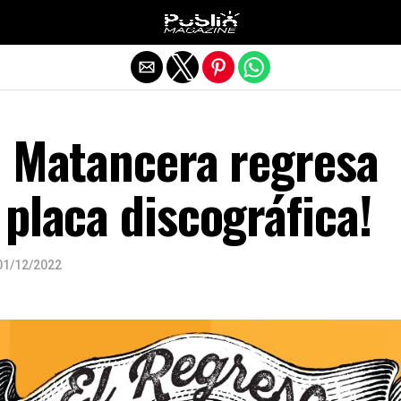
Salir de la versión móvil
a Matancera regresa
placa discográfica!
01/12/2022