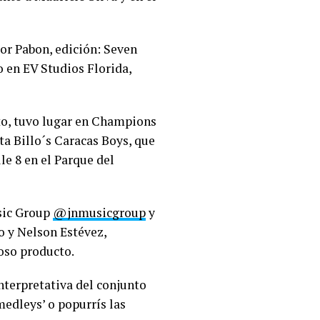
tor Pabon, edición: Seven
 en EV Studios Florida,
to, tuvo lugar en Champions
a Billo´s Caracas Boys, que
le 8 en el Parque del
sic Group
@jnmusicgroup
y
o y Nelson Estévez,
oso producto.
nterpretativa del conjunto
medleys’ o popurrís las