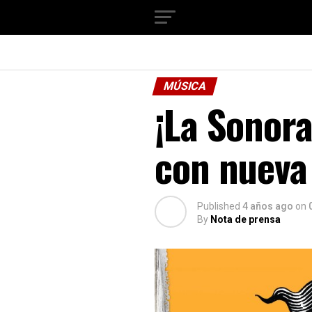
MÚSICA
¡La Sonor
con nueva 
Published
4 años ago
on
By
Nota de prensa