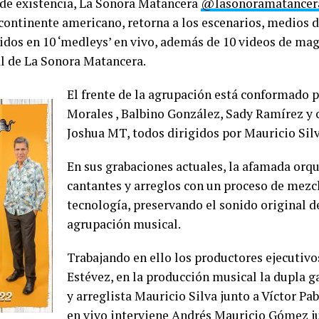
 de existencia, La Sonora Matancera
@lasonoramatancera
 continente americano, retorna a los escenarios, medios 
dos en 10 ‘medleys’ en vivo, además de 10 videos de magi
al de La Sonora Matancera.
El frente de la agrupación está conformado p
Morales , Balbino González, Sady Ramírez y
Joshua MT, todos dirigidos por Mauricio Silv
En sus grabaciones actuales, la afamada orqu
cantantes y arreglos con un proceso de mezc
tecnología, preservando el sonido original d
agrupación musical.
Trabajando en ello los productores ejecutiv
Estévez, en la producción musical la dupla 
y arreglista Mauricio Silva junto a Víctor Pa
en vivo interviene Andrés Mauricio Gómez ju