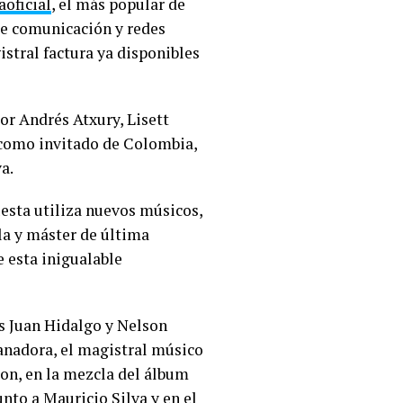
oficial
, el más popular de
de comunicación y redes
stral factura ya disponibles
or Andrés Atxury, Lisett
 como invitado de Colombia,
a.
esta utiliza nuevos músicos,
la y máster de última
e esta inigualable
os Juan Hidalgo y Nelson
ganadora, el magistral músico
bon, en la mezcla del álbum
nto a Mauricio Silva y en el