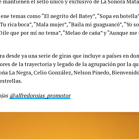
 mantienen el sello único y exclusivo de La Sonora Mata
ene temas como “El negrito del Batey”, “Sopa en botella”
Tu rica boca”, “Mala mujer”, “Baila mi guaguancó”, “Yo so
“Dile que por mí no tema”, “Melao de caña” y “Aunque me c
a desde ya una serie de giras que incluye a países en do
ores de la trayectoria y legado de la agrupación por la q
Toña La Negra, Celio González, Nelson Pinedo, Bienvenido
strellas.
ojas
@alfredorojas_promotor