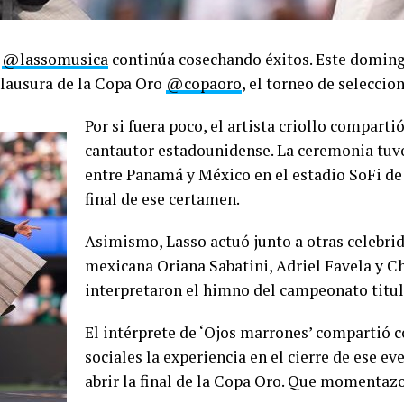
o
@lassomusica
continúa cosechando éxitos. Este domingo 
clausura de la Copa Oro
@copaoro
, el torneo de seleccio
Por si fuera poco, el artista criollo compart
cantautor estadounidense. La ceremonia tuvo
entre Panamá y México en el estadio SoFi de
final de ese certamen.
Asimismo, Lasso actuó junto a otras celebri
mexicana Oriana Sabatini, Adriel Favela y Ch
interpretaron el himno del campeonato titul
El intérprete de ‘Ojos marrones’ compartió c
sociales la experiencia en el cierre de ese e
abrir la final de la Copa Oro. Que momentazo”