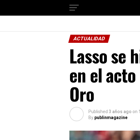
ACTUALIDAD
Lasso se h
en el acto
Oro
Published
3 años ago
on
By
publinmagazine