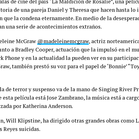
salas de cine del país “La Maldición de Rosalie”, una pelíc
storia de una pareja Daniel y Theresa que hacen hasta lo 
ón que la condena eternamente. En medio de la desesper
n una serie de acontecimientos extraños.
deleine McGraw
@madeleinemcgraw
, actriz norteameric
junto a Bradley Cooper, actuación que la impulsó en el 
k Phone y en la actualidad la pueden ver en su participac
aw, también prestó su voz para el papel de ‘Bonnie’ “Toy
la de terror y suspenso va de la mano de Singing River P
e esta película está Jose Zambrano, la música está a cargo
lizada por Katherina Anderson.
ón, Will Klipstine, ha dirigido otras grandes obras como
s Reyes suicidas.