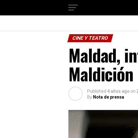
CINE Y TEATRO
Maldad, in
Maldición 
Published
4 años ago
on
By
Nota de prensa