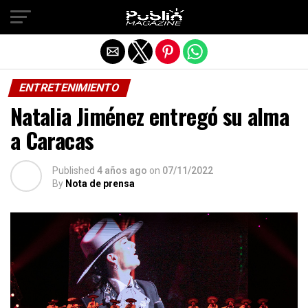
Salir de la versión móvil
ENTRETENIMIENTO
Natalia Jiménez entregó su alma
a Caracas
Published
4 años ago
on
07/11/2022
By
Nota de prensa