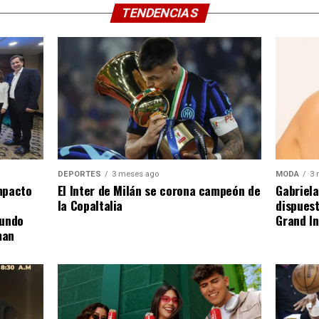
TENDENCIAS
DEPORTES
3 meses ago
MODA
3 
El Inter de Milán se corona campeón de
mpacto
Gabriela
la CopaItalia
dispuest
gundo
Grand In
man