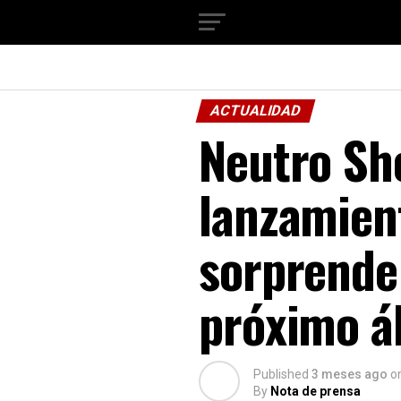
ACTUALIDAD
Neutro Sh
lanzamient
sorprende 
próximo á
Published
3 meses ago
o
By
Nota de prensa