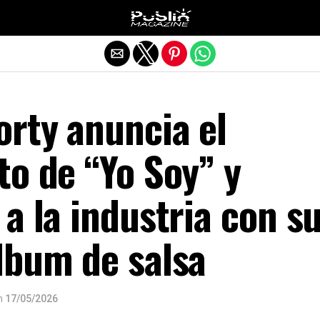
Salir de la versión móvil
orty anuncia el
o de “Yo Soy” y
a la industria con s
lbum de salsa
n
17/05/2026