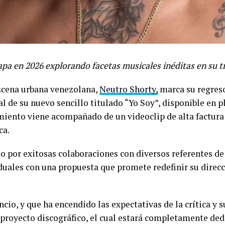
tapa en 2026 explorando facetas musicales inéditas en su t
escena urbana venezolana,
Neutro Shorty,
marca su regreso
ial de su nuevo sencillo titulado “Yo Soy”, disponible en p
miento viene acompañado de un videoclip de alta factura
ca.
o por exitosas colaboraciones con diversos referentes de l
uales con una propuesta que promete redefinir su direcci
cio, y que ha encendido las expectativas de la crítica y s
royecto discográfico, el cual estará completamente dedi