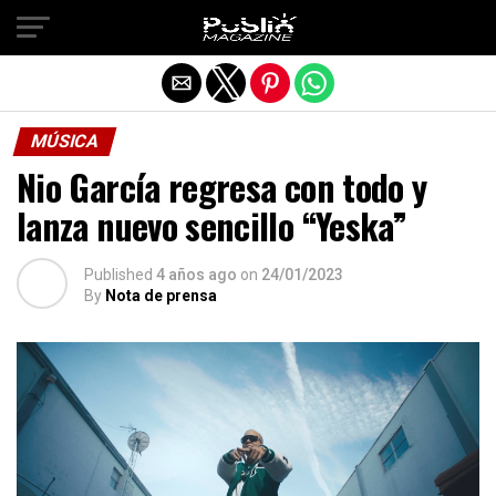
Salir de la versión móvil
MÚSICA
Nio García regresa con todo y
lanza nuevo sencillo “Yeska”
Published
4 años ago
on
24/01/2023
By
Nota de prensa