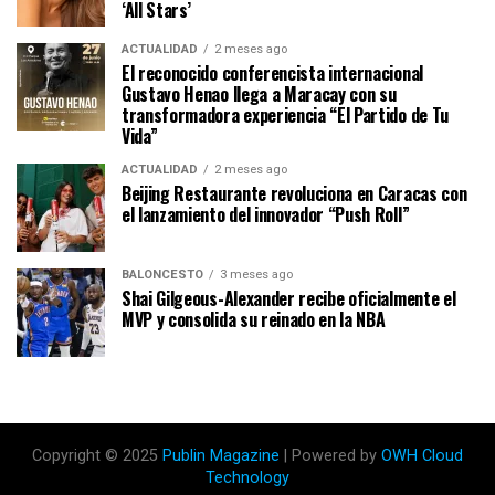
‘All Stars’
ACTUALIDAD
2 meses ago
El reconocido conferencista internacional
Gustavo Henao llega a Maracay con su
transformadora experiencia “El Partido de Tu
Vida”
ACTUALIDAD
2 meses ago
Beijing Restaurante revoluciona en Caracas con
el lanzamiento del innovador “Push Roll”
BALONCESTO
3 meses ago
Shai Gilgeous-Alexander recibe oficialmente el
MVP y consolida su reinado en la NBA
Copyright © 2025
Publin Magazine
| Powered by
OWH Cloud
Technology