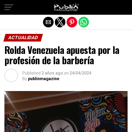
Salir de la versión móvil
ACTUALIDAD
Rolda Venezuela apuesta por la
profesión de la barbería
Published
2 años ago
on
24/04/2024
By
publinmagazine