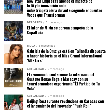
Movistar Empresas abordó el impacto de
la IA y la innovación en la
industriapetrolera durante segundo encuentro
Voces que Transforman
DEPORTES
3 meses ago
El Inter de Milán se corona campeón de la
CopaItalia
MODA
3 meses ago
Gabriela de la Cruz ya está en Tailandia dispuesta
a hacer historia en el Miss Grand International
‘All Stars’
ACTUALIDAD
2 meses ago
El reconocido conferencista internacional
Gustavo Henao llega a Maracay con su
transformadora experiencia “El Partido de Tu
Vida”
ACTUALIDAD
2 meses ago
Beijing Restaurante revoluciona en Caracas con
el lanzamiento del innovador “Push Roll”