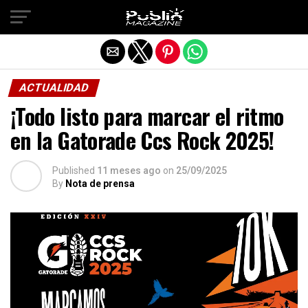
Salir de la versión móvil
ACTUALIDAD
¡Todo listo para marcar el ritmo
en la Gatorade Ccs Rock 2025!
Published
11 meses ago
on
25/09/2025
By
Nota de prensa