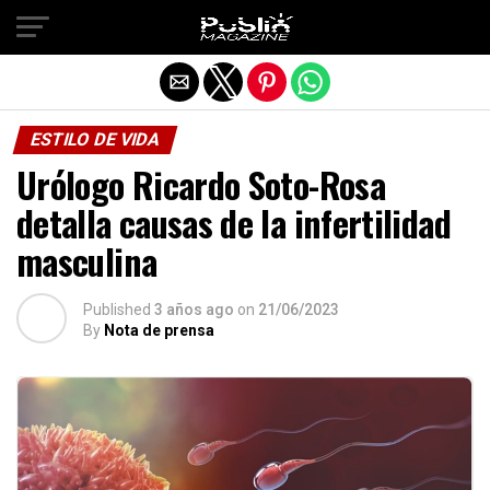
Salir de la versión móvil
ESTILO DE VIDA
Urólogo Ricardo Soto-Rosa
detalla causas de la infertilidad
masculina
Published
3 años ago
on
21/06/2023
By
Nota de prensa