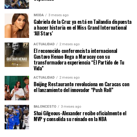
MODA
3 meses ago
Gabriela de la Cruz ya está en Tailandia dispuesta
a hacer historia en el Miss Grand International
‘All Stars’
ACTUALIDAD
2 meses ago
El reconocido conferencista internacional
Gustavo Henao llega a Maracay con su
transformadora experiencia “El Partido de Tu
Vida”
ACTUALIDAD
2 meses ago
Beijing Restaurante revoluciona en Caracas con
el lanzamiento del innovador “Push Roll”
BALONCESTO
3 meses ago
Shai Gilgeous-Alexander recibe oficialmente el
MVP y consolida su reinado en la NBA