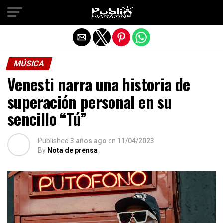
Salir de la versión móvil
MÚSICA
Venesti narra una historia de
superación personal en su
sencillo “Tú”
Published
3 años ago
on
11/04/2023
By
Nota de prensa