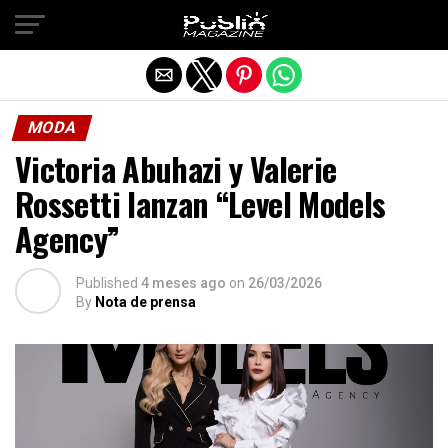
Salir de la versión móvil
MODA
Victoria Abuhazi y Valerie
Rossetti lanzan “Level Models
Agency”
Published
4 meses ago
on
26/03/2026
By
Nota de prensa