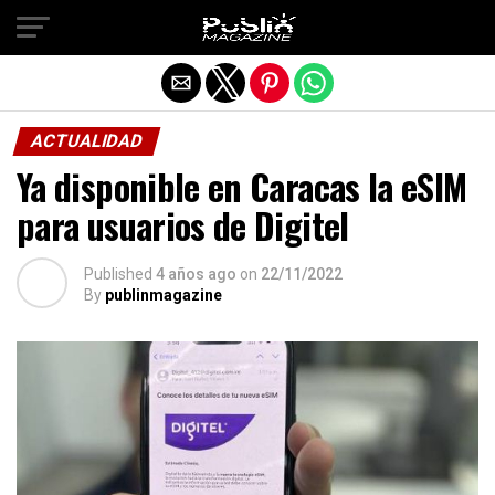
Salir de la versión móvil
ACTUALIDAD
Ya disponible en Caracas la eSIM
para usuarios de Digitel
Published
4 años ago
on
22/11/2022
By
publinmagazine