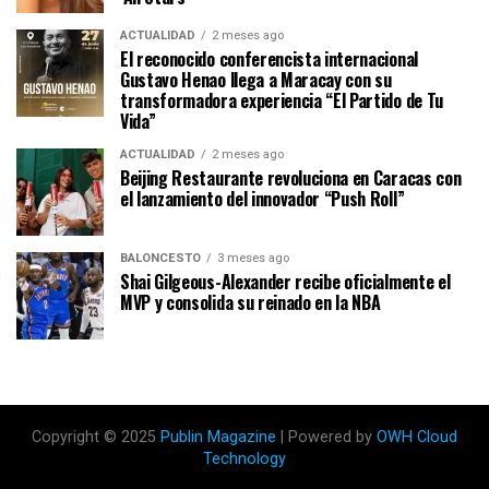
ACTUALIDAD
2 meses ago
El reconocido conferencista internacional
Gustavo Henao llega a Maracay con su
transformadora experiencia “El Partido de Tu
Vida”
ACTUALIDAD
2 meses ago
Beijing Restaurante revoluciona en Caracas con
el lanzamiento del innovador “Push Roll”
BALONCESTO
3 meses ago
Shai Gilgeous-Alexander recibe oficialmente el
MVP y consolida su reinado en la NBA
Copyright © 2025
Publin Magazine
| Powered by
OWH Cloud
Technology