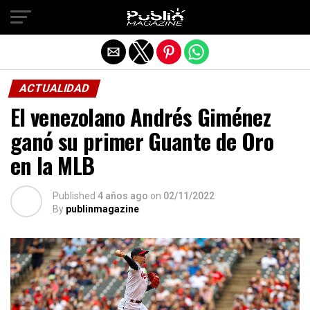
Salir de la versión móvil
ACTUALIDAD
El venezolano Andrés Giménez
ganó su primer Guante de Oro
en la MLB
Published
4 años ago
on
02/11/2022
By
publinmagazine