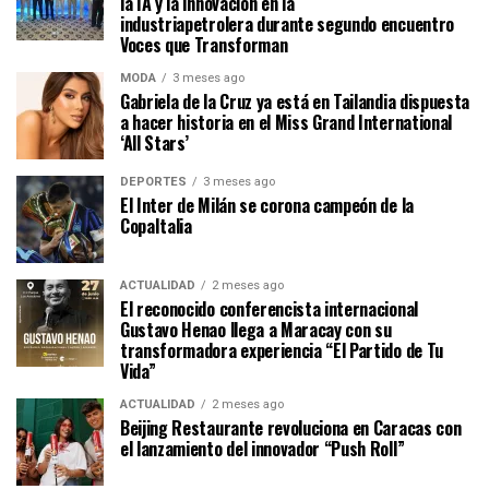
la IA y la innovación en la
industriapetrolera durante segundo encuentro
Voces que Transforman
MODA
3 meses ago
Gabriela de la Cruz ya está en Tailandia dispuesta
a hacer historia en el Miss Grand International
‘All Stars’
DEPORTES
3 meses ago
El Inter de Milán se corona campeón de la
CopaItalia
ACTUALIDAD
2 meses ago
El reconocido conferencista internacional
Gustavo Henao llega a Maracay con su
transformadora experiencia “El Partido de Tu
Vida”
ACTUALIDAD
2 meses ago
Beijing Restaurante revoluciona en Caracas con
el lanzamiento del innovador “Push Roll”