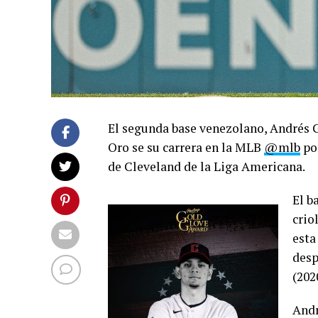
El segunda base venezolano, Andrés
Oro se su carrera en la MLB
@mlb
por
de Cleveland de la Liga Americana.
El b
crio
esta
desp
(202
Andr