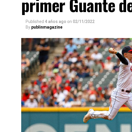
primer Guante de
Published
4 años ago
on
02/11/2022
By
publinmagazine