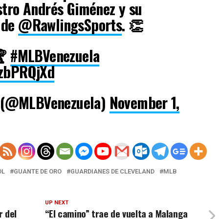
stro Andrés Giménez y su
 de
@RawlingsSports
. 👏
🏆
#MLBVenezuela
kzbPRQjXd
 (@MLBVenezuela)
November 1,
OL
GUANTE DE ORO
GUARDIANES DE CLEVELAND
MLB
UP NEXT
r del
“El camino” trae de vuelta a Malanga