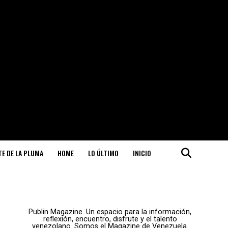
ITE DE LA PLUMA
HOME
LO ÚLTIMO
INICIO
Publin Magazine. Un espacio para la información,
reflexión, encuentro, disfrute y el talento
venezolano. Somos el Magazine de Venezuela.