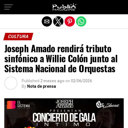
Salir de la versión móvil
CULTURA
Joseph Amado rendirá tributo
sinfónico a Willie Colón junto al
Sistema Nacional de Orquestas
Published
2 meses ago
on
02/06/2026
By
Nota de prensa