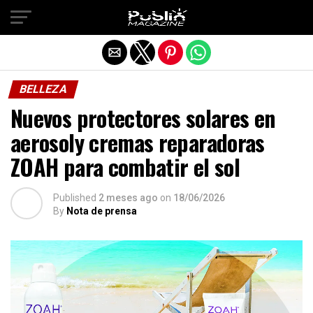
Salir de la versión móvil
BELLEZA
Nuevos protectores solares en
aerosoly cremas reparadoras
ZOAH para combatir el sol
Published
2 meses ago
on
18/06/2026
By
Nota de prensa