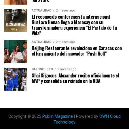
‘All Stars’
ACTUALIDAD
2 meses ago
El reconocido conferencista internacional
Gustavo Henao llega a Maracay con su
transformadora experiencia “El Partido de Tu
Vida”
ACTUALIDAD
2 meses ago
Beijing Restaurante revoluciona en Caracas con
el lanzamiento del innovador “Push Roll”
BALONCESTO
3 meses ago
Shai Gilgeous-Alexander recibe oficialmente el
MVP y consolida su reinado en la NBA
Copyright © 2025
Publin Magazine
| Powered by
OWH Cloud
Technology