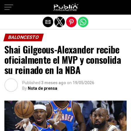
Salir de la versión móvil
BALONCESTO
Shai Gilgeous-Alexander recibe
oficialmente el MVP y consolida
su reinado en la NBA
Published
3 meses ago
on
19/05/2026
By
Nota de prensa