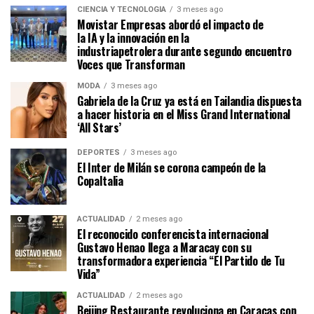
CIENCIA Y TECNOLOGÍA
3 meses ago
Movistar Empresas abordó el impacto de
la IA y la innovación en la
industriapetrolera durante segundo encuentro
Voces que Transforman
MODA
3 meses ago
Gabriela de la Cruz ya está en Tailandia dispuesta
a hacer historia en el Miss Grand International
‘All Stars’
DEPORTES
3 meses ago
El Inter de Milán se corona campeón de la
CopaItalia
ACTUALIDAD
2 meses ago
El reconocido conferencista internacional
Gustavo Henao llega a Maracay con su
transformadora experiencia “El Partido de Tu
Vida”
ACTUALIDAD
2 meses ago
Beijing Restaurante revoluciona en Caracas con