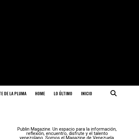
ITE DE LA PLUMA
HOME
LO ÚLTIMO
INICIO
Publin Magazine. Un espacio para la información,
reflexión, encuentro, disfrute y el talento
venezolano. Somos el Magazine de Venezuela.