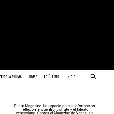
ITE DE LA PLUMA
HOME
LO ÚLTIMO
INICIO
Publin Magazine. Un espacio para la información,
reflexión, encuentro, disfrute y el talento
venezolano. Somos el Magazine de Venezuela.