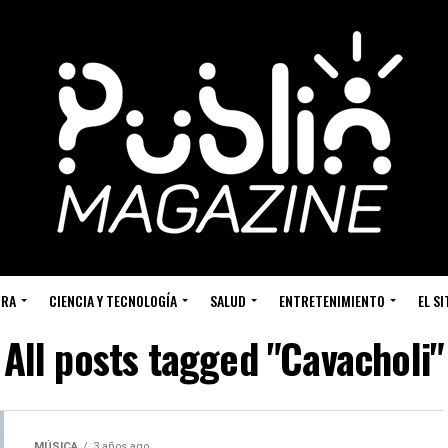
URA
CIENCIA Y TECNOLOGÍA
SALUD
ENTRETENIMIENTO
EL S
All posts tagged "Cavacholi"
MÚSICA
3 años ago