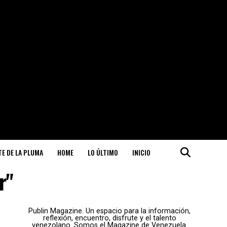
ITE DE LA PLUMA
HOME
LO ÚLTIMO
INICIO
r"
Publin Magazine. Un espacio para la información,
reflexión, encuentro, disfrute y el talento
venezolano. Somos el Magazine de Venezuela.