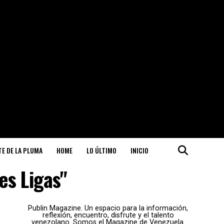
ITE DE LA PLUMA
HOME
LO ÚLTIMO
INICIO
es Ligas"
Publin Magazine. Un espacio para la información,
reflexión, encuentro, disfrute y el talento
venezolano. Somos el Magazine de Venezuela.