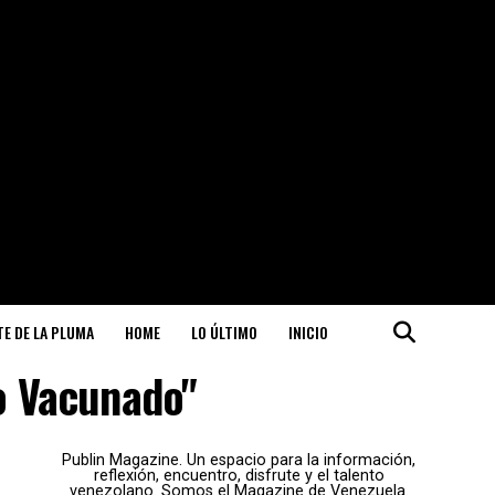
ITE DE LA PLUMA
HOME
LO ÚLTIMO
INICIO
o Vacunado"
Publin Magazine. Un espacio para la información,
reflexión, encuentro, disfrute y el talento
venezolano. Somos el Magazine de Venezuela.