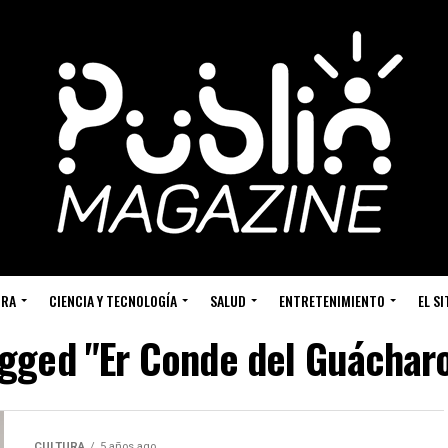
URA
CIENCIA Y TECNOLOGÍA
SALUD
ENTRETENIMIENTO
EL S
tagged "Er Conde del Guáchar
CULTURA
5 años ago