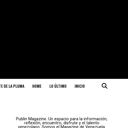
ITE DE LA PLUMA
HOME
LO ÚLTIMO
INICIO
Publin Magazine. Un espacio para la información,
reflexión, encuentro, disfrute y el talento
venezolano. Somos el Magazine de Venezuela.