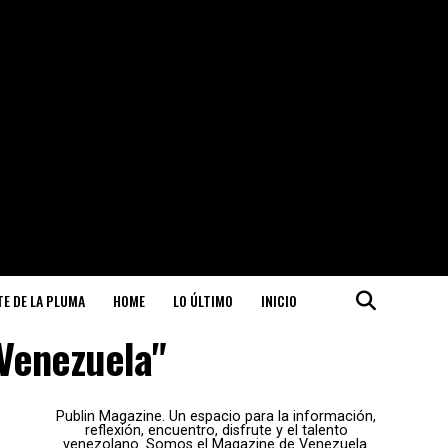
ITE DE LA PLUMA
HOME
LO ÚLTIMO
INICIO
 Venezuela"
Publin Magazine. Un espacio para la información,
reflexión, encuentro, disfrute y el talento
venezolano. Somos el Magazine de Venezuela.