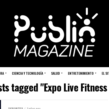
URA
CIENCIA Y TECNOLOGÍA
SALUD
ENTRETENIMIENTO
EL S
sts tagged "Expo Live Fitnes
DEPORTES
3 años ago