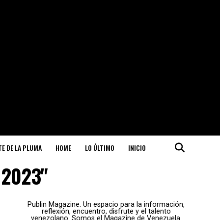
ITE DE LA PLUMA
HOME
LO ÚLTIMO
INICIO
s 2023"
Publin Magazine. Un espacio para la información,
reflexión, encuentro, disfrute y el talento
venezolano. Somos el Magazine de Venezuela.