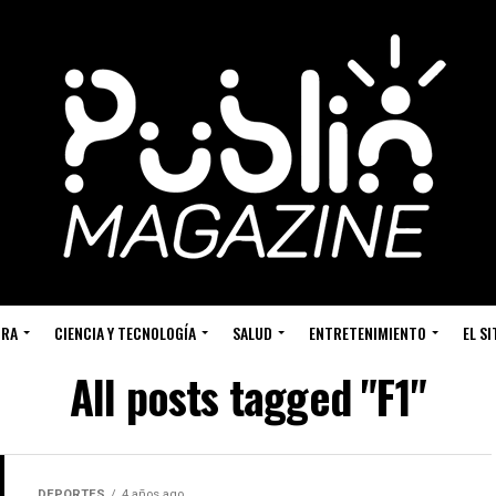
URA
CIENCIA Y TECNOLOGÍA
SALUD
ENTRETENIMIENTO
EL S
All posts tagged "F1"
DEPORTES
4 años ago