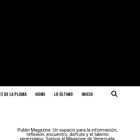
ITE DE LA PLUMA
HOME
LO ÚLTIMO
INICIO
Publin Magazine. Un espacio para la información,
reflexión, encuentro, disfrute y el talento
venezolano. Somos el Magazine de Venezuela.