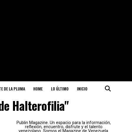
ITE DE LA PLUMA
HOME
LO ÚLTIMO
INICIO
de Halterofilia"
Publin Magazine. Un espacio para la información,
reflexión, encuentro, disfrute y el talento
venezolano. Somos el Magazine de Venezuela.