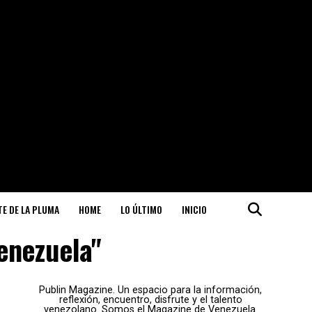
ITE DE LA PLUMA
HOME
LO ÚLTIMO
INICIO
Venezuela"
Publin Magazine. Un espacio para la información,
reflexión, encuentro, disfrute y el talento
venezolano. Somos el Magazine de Venezuela.