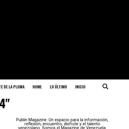
ITE DE LA PLUMA
HOME
LO ÚLTIMO
INICIO
d4"
Publin Magazine. Un espacio para la información,
reflexión, encuentro, disfrute y el talento
venezolano. Somos el Magazine de Venezuela.