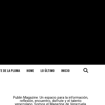
ITE DE LA PLUMA
HOME
LO ÚLTIMO
INICIO
Publin Magazine. Un espacio para la información,
reflexión, encuentro, disfrute y el talento
venezolano. Somos el Magazine de Venezuela.