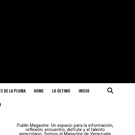
ITE DE LA PLUMA
HOME
LO ÚLTIMO
INICIO
"
Publin Magazine. Un espacio para la información,
reflexión, encuentro, disfrute y el talento
venezolano. Somos el Magazine de Venezuela.