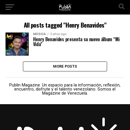
All posts tagged "Henry Benavides"
MÚSICA
5 años ago
Henry Benavides presenta su nuevo álbum “Mi
Vida”
MORE POSTS
Publin Magazine. Un espacio para la información, reflexión,
encuentro, disfrute y el talento venezolano. Somos el
Magazine de Venezuela.