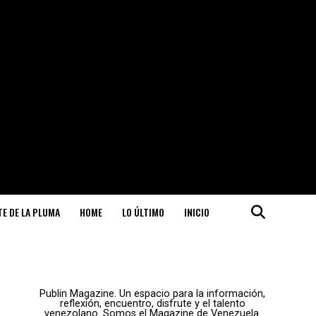
ITE DE LA PLUMA
HOME
LO ÚLTIMO
INICIO
Publin Magazine. Un espacio para la información,
reflexión, encuentro, disfrute y el talento
venezolano. Somos el Magazine de Venezuela.